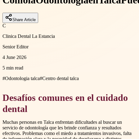
Cómo
la
Odontología
en
Talca
Pue
Share Article
C
Clinica Dental La Estancia
Senior Editor
4 June 2026
5 min read
#
Odontologia talca
#
Centro dental talca
Desafíos comunes en el cuidado
dental
Muchas personas en Talca enfrentan dificultades al buscar un
servicio de odontología que les brinde confianza y resultados
efectivos. Problemas como el miedo a tratamientos invasivos, falta
de información clara y la necesidad de desplazarse a distintos