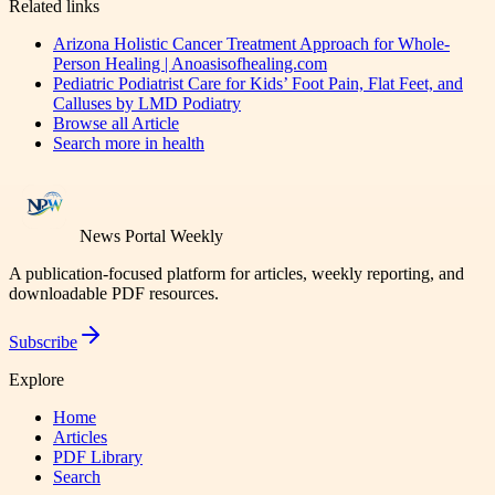
Related links
Arizona Holistic Cancer Treatment Approach for Whole-
Person Healing | Anoasisofhealing.com
Pediatric Podiatrist Care for Kids’ Foot Pain, Flat Feet, and
Calluses by LMD Podiatry
Browse all
Article
Search more in
health
News Portal Weekly
A publication-focused platform for articles, weekly reporting, and
downloadable PDF resources.
Subscribe
Explore
Home
Articles
PDF Library
Search