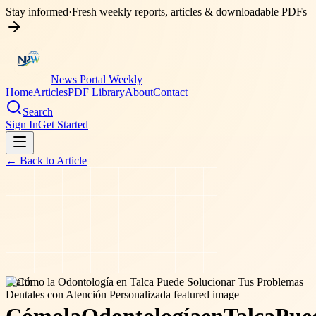
Stay informed
·
Fresh weekly reports, articles & downloadable PDFs
News Portal Weekly
Home
Articles
PDF Library
About
Contact
Search
Sign In
Get Started
← Back to
Article
health