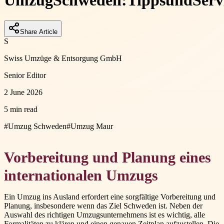
Umzug
Schweden:
Tipps
und
Serv
Share Article
S
Swiss Umzüge & Entsorgung GmbH
Senior Editor
2 June 2026
5 min read
#
Umzug Schweden
#
Umzug Maur
Vorbereitung und Planung eines
internationalen Umzugs
Ein Umzug ins Ausland erfordert eine sorgfältige Vorbereitung und
Planung, insbesondere wenn das Ziel Schweden ist. Neben der
Auswahl des richtigen Umzugsunternehmens ist es wichtig, alle
Formalitäten zu klären und einen genauen Zeitplan aufzustellen. Die