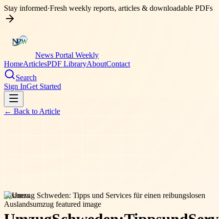
Stay informed
·
Fresh weekly reports, articles & downloadable PDFs
News Portal Weekly
Home
Articles
PDF Library
About
Contact
Search
Sign In
Get Started
← Back to
Article
business