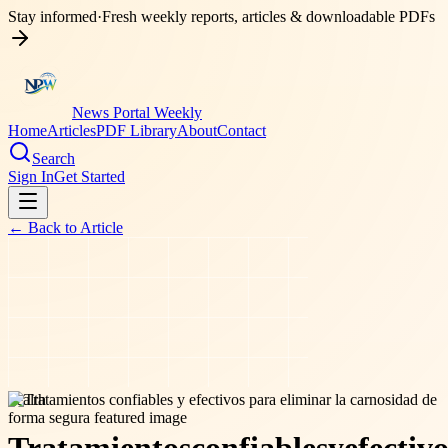
Stay informed
·
Fresh weekly reports, articles & downloadable PDFs
News Portal Weekly
Home
Articles
PDF Library
About
Contact
Search
Sign In
Get Started
← Back to
Article
health