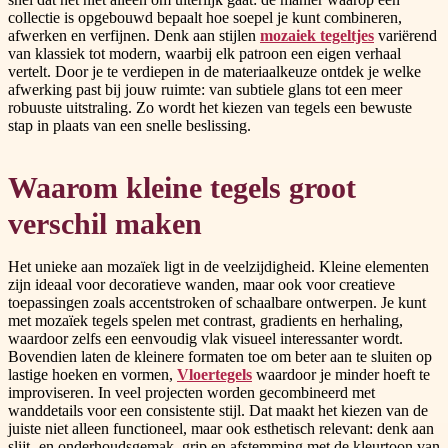
collectie is opgebouwd bepaalt hoe soepel je kunt combineren,
afwerken en verfijnen. Denk aan stijlen
mozaiek tegeltjes
variërend
van klassiek tot modern, waarbij elk patroon een eigen verhaal
vertelt. Door je te verdiepen in de materiaalkeuze ontdek je welke
afwerking past bij jouw ruimte: van subtiele glans tot een meer
robuuste uitstraling. Zo wordt het kiezen van tegels een bewuste
stap in plaats van een snelle beslissing.
Waarom kleine tegels groot
verschil maken
Het unieke aan mozaïek ligt in de veelzijdigheid. Kleine elementen
zijn ideaal voor decoratieve wanden, maar ook voor creatieve
toepassingen zoals accentstroken of schaalbare ontwerpen. Je kunt
met mozaïek tegels spelen met contrast, gradients en herhaling,
waardoor zelfs een eenvoudig vlak visueel interessanter wordt.
Bovendien laten de kleinere formaten toe om beter aan te sluiten op
lastige hoeken en vormen,
Vloertegels
waardoor je minder hoeft te
improviseren. In veel projecten worden gecombineerd met
wanddetails voor een consistente stijl. Dat maakt het kiezen van de
juiste niet alleen functioneel, maar ook esthetisch relevant: denk aan
slijt- en onderhoudsgemak, grip en afstemming met de kleurtoon van