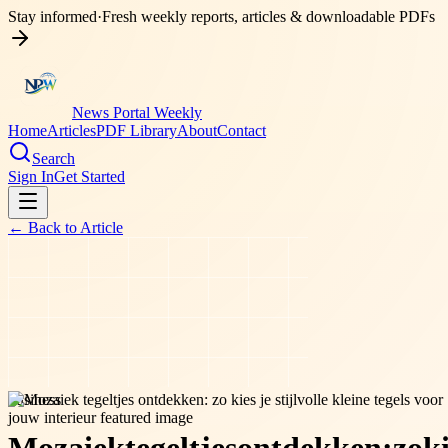
Stay informed
·
Fresh weekly reports, articles & downloadable PDFs
News Portal Weekly
Home
Articles
PDF Library
About
Contact
Search
Sign In
Get Started
← Back to
Article
business