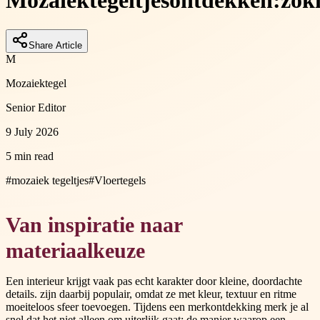
Mozaiek
tegeltjes
ontdekken:
zo
k
Share Article
M
Mozaiektegel
Senior Editor
9 July 2026
5 min read
#
mozaiek tegeltjes
#
Vloertegels
Van inspiratie naar
materiaalkeuze
Een interieur krijgt vaak pas echt karakter door kleine, doordachte
details. zijn daarbij populair, omdat ze met kleur, textuur en ritme
moeiteloos sfeer toevoegen. Tijdens een merkontdekking merk je al
snel dat het niet alleen om uiterlijk gaat: de manier waarop een