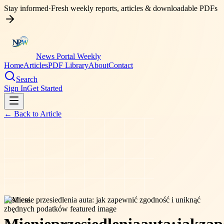
Stay informed
·
Fresh weekly reports, articles & downloadable PDFs
News Portal Weekly
Home
Articles
PDF Library
About
Contact
Search
Sign In
Get Started
← Back to
Article
business