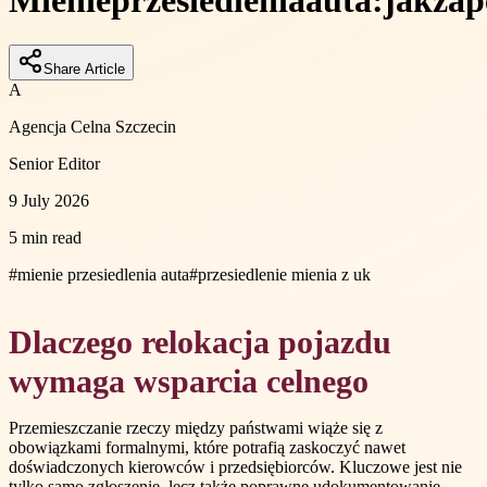
Mienie
przesiedlenia
auta:
jak
zap
Share Article
A
Agencja Celna Szczecin
Senior Editor
9 July 2026
5 min read
#
mienie przesiedlenia auta
#
przesiedlenie mienia z uk
Dlaczego relokacja pojazdu
wymaga wsparcia celnego
Przemieszczanie rzeczy między państwami wiąże się z
obowiązkami formalnymi, które potrafią zaskoczyć nawet
doświadczonych kierowców i przedsiębiorców. Kluczowe jest nie
tylko samo zgłoszenie, lecz także poprawne udokumentowanie