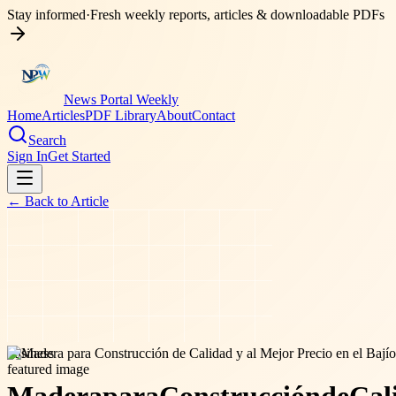
Stay informed
·
Fresh weekly reports, articles & downloadable PDFs
News Portal Weekly
Home
Articles
PDF Library
About
Contact
Search
Sign In
Get Started
← Back to
Article
business