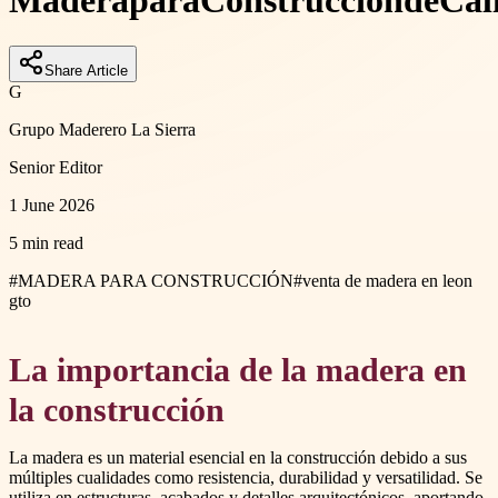
Madera
para
Construcción
de
Cal
Share Article
G
Grupo Maderero La Sierra
Senior Editor
1 June 2026
5 min read
#
MADERA PARA CONSTRUCCIÓN
#
venta de madera en leon
gto
La importancia de la madera en
la construcción
La madera es un material esencial en la construcción debido a sus
múltiples cualidades como resistencia, durabilidad y versatilidad. Se
utiliza en estructuras, acabados y detalles arquitectónicos, aportando