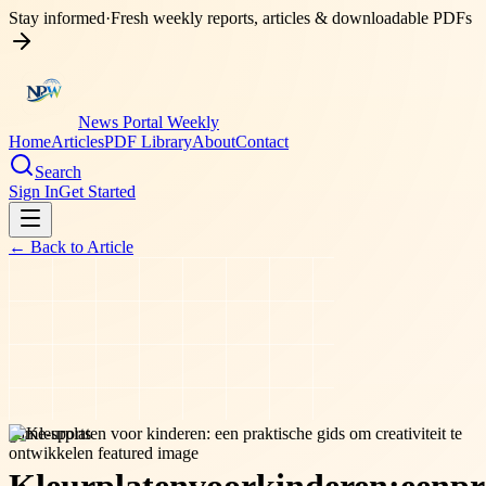
Stay informed
·
Fresh weekly reports, articles & downloadable PDFs
News Portal Weekly
Home
Articles
PDF Library
About
Contact
Search
Sign In
Get Started
← Back to
Article
game-sports