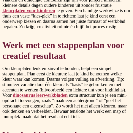
kleinere details dagen oudere kinderen uit zonder frustratie
kleurplaten voor kinderen
te geven. Een handige werkwijze is om
thuis een vaste “kies-plek” in te richten: laat je kind eerst een
onderwerp kiezen en daarna samen het juiste formaat of werkblad
bepalen. Zo krijgt creativiteit ruimte én blijft het proces rustig.
Werk met een stappenplan voor
creatief resultaat
Om kleurplaten leuk en zinvol te houden, helpt een simpel
stappenplan. Plan eerst de kleuren: laat je kind benoemen welke
kleur waar kan komen. Daarna volgen vulling en afwerking. Tip:
stimuleer variatie door één kleur als “basis” te gebruiken en met
accenten te werken (bijvoorbeeld een lichtere tint voor highlights).
Voor
dinosaurus leerwerkbladen
extra structuur kun je een mini-
opdracht toevoegen, zoals “maak een achtergrond” of “geef het
personage een eigenschap”. Zo wordt het niet alleen kleuren, maar
ook denken en verbeelden. Bewaar tenslotte het werk: een map of
muurplek maakt dat het resultaat echt telt.