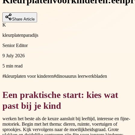
Kleurplaten
voor
kinderen:
een
pr
Share Article
K
kleurplatenparadijs
Senior Editor
9 July 2026
5 min read
#
kleurplaten voor kinderen
#
dinosaurus leerwerkbladen
Een praktische start: kies wat
past bij je kind
werken het beste als de keuze aansluit bij leeftijd, interesse en fijne-
motoriek. Begin met het thema: dieren, ruimte, voertuigen of
sprookjes. Kijk vervolgens naar de moeilijkheidsgraad. Grote
vlakken en duidelijke contouren zijn fijn voor jongere kinderen;