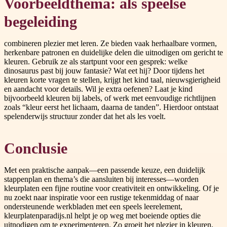
Voorbeeldthema: als speelse
begeleiding
combineren plezier met leren. Ze bieden vaak herhaalbare vormen,
herkenbare patronen en duidelijke delen die uitnodigen om gericht te
kleuren. Gebruik ze als startpunt voor een gesprek: welke
dinosaurus past bij jouw fantasie? Wat eet hij? Door tijdens het
kleuren korte vragen te stellen, krijgt het kind taal, nieuwsgierigheid
en aandacht voor details. Wil je extra oefenen? Laat je kind
bijvoorbeeld kleuren bij labels, of werk met eenvoudige richtlijnen
zoals “kleur eerst het lichaam, daarna de tanden”. Hierdoor ontstaat
spelenderwijs structuur zonder dat het als les voelt.
Conclusie
Met een praktische aanpak—een passende keuze, een duidelijk
stappenplan en thema’s die aansluiten bij interesses—worden
kleurplaten een fijne routine voor creativiteit en ontwikkeling. Of je
nu zoekt naar inspiratie voor een rustige tekenmiddag of naar
ondersteunende werkbladen met een speels leerelement,
kleurplatenparadijs.nl helpt je op weg met boeiende opties die
uitnodigen om te experimenteren. Zo groeit het plezier in kleuren,