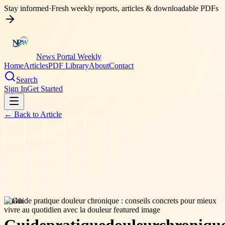
Stay informed
·
Fresh weekly reports, articles & downloadable PDFs
News Portal Weekly
Home
Articles
PDF Library
About
Contact
Search
Sign In
Get Started
← Back to
Article
health