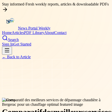
Stay informed
·
Fresh weekly reports, articles & downloadable PDFs
News Portal Weekly
Home
Articles
PDF Library
About
Contact
Search
Sign In
Get Started
← Back to
Article
business