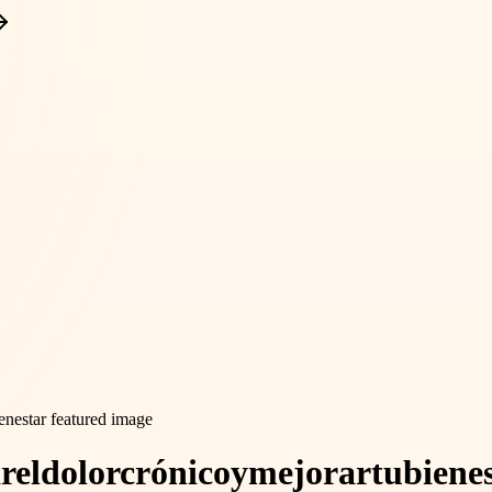
ar
el
dolor
crónico
y
mejorar
tu
biene