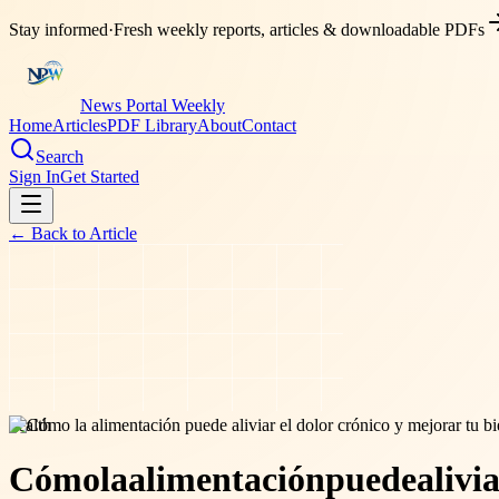
Stay informed
·
Fresh weekly reports, articles & downloadable PDFs
News Portal Weekly
Home
Articles
PDF Library
About
Contact
Search
Sign In
Get Started
← Back to
Article
health
Cómo
la
alimentación
puede
alivi