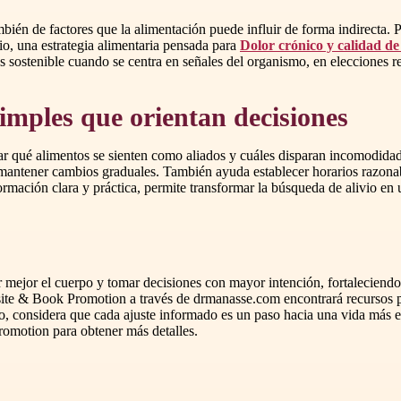
ambién de factores que la alimentación puede influir de forma indirecta.
bio, una estrategia alimentaria pensada para
Dolor crónico y calidad de
s sostenible cuando se centra en señales del organismo, en elecciones rea
imples que orientan decisiones
car qué alimentos se sienten como aliados y cuáles disparan incomodidad
antener cambios graduales. También ayuda establecer horarios razonable
ación clara y práctica, permite transformar la búsqueda de alivio en un
jor el cuerpo y tomar decisiones con mayor intención, fortaleciendo la
e & Book Promotion a través de drmanasse.com encontrará recursos para
, considera que cada ajuste informado es un paso hacia una vida más equ
romotion para obtener más detalles.