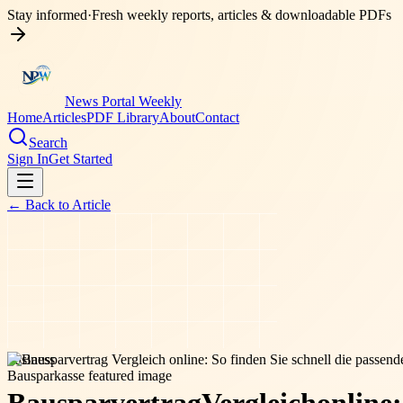
Stay informed
·
Fresh weekly reports, articles & downloadable PDFs
News Portal Weekly
Home
Articles
PDF Library
About
Contact
Search
Sign In
Get Started
← Back to
Article
business