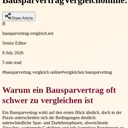
Bausparvertrag
Vergleich
online:
Share Article
B
bausparvertrag-vergleich.net
Senior Editor
8 July 2026
5 min read
#
bausparvertrag vergleich online
#
vergleichen bausparvertrag
Warum ein Bausparvertrag oft
schwer zu vergleichen ist
Ein Bausparvertrag wirkt auf den ersten Blick ähnlich, doch in der
Praxis unterscheiden sich die Bedingungen deutlich:
unterschiedliche Spar- und Darlehensphasen, abweichende
Zinssätze, variierende Gebühren und teils komplexe Regelungen zu