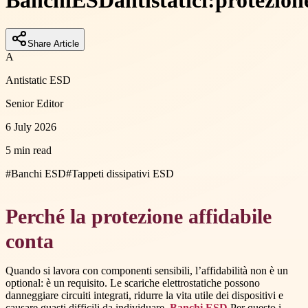
Banchi
ESD
antistatici:
protezion
Share Article
A
Antistatic ESD
Senior Editor
6 July 2026
5 min read
#
Banchi ESD
#
Tappeti dissipativi ESD
Perché la protezione affidabile
conta
Quando si lavora con componenti sensibili, l’affidabilità non è un
optional: è un requisito. Le scariche elettrostatiche possono
danneggiare circuiti integrati, ridurre la vita utile dei dispositivi e
causare guasti difficili da individuare.
Banchi ESD
Per questo i