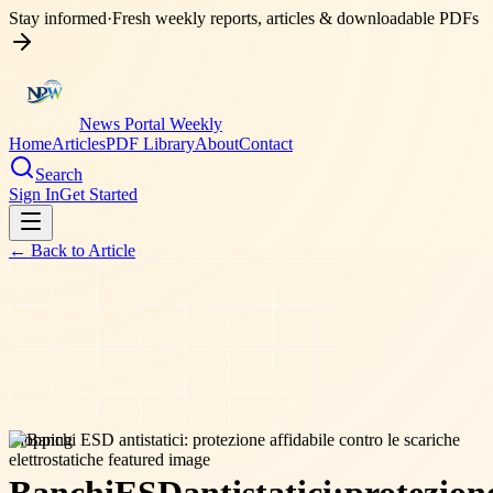
Stay informed
·
Fresh weekly reports, articles & downloadable PDFs
News Portal Weekly
Home
Articles
PDF Library
About
Contact
Search
Sign In
Get Started
← Back to
Article
shopping