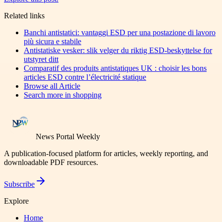
Related links
Banchi antistatici: vantaggi ESD per una postazione di lavoro
più sicura e stabile
Antistatiske vesker: slik velger du riktig ESD-beskyttelse for
utstyret ditt
Comparatif des produits antistatiques UK : choisir les bons
articles ESD contre l’électricité statique
Browse all
Article
Search more in
shopping
News Portal Weekly
A publication-focused platform for articles, weekly reporting, and
downloadable PDF resources.
Subscribe
Explore
Home