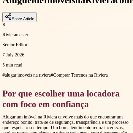
Aluguel
de
Imóveis
na
Riviera
com
Share Article
R
Rivieramaster
Senior Editor
7 July 2026
5 min read
#
alugar imoveis na riviera
#
Comprar Terrenos na Riviera
Por que escolher uma locadora
com foco em confiança
Alugar um imóvel na Riviera envolve mais do que encontrar um
endereço bonito: trata-se de segurança, transparência e um processo
que respeita o seu tempo. Um bom atendimento reduz incertezas,
explica regras com clareza e orienta cada etapa com documentação