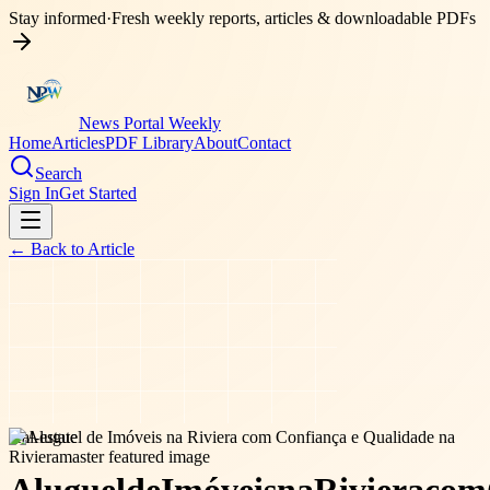
Stay informed
·
Fresh weekly reports, articles & downloadable PDFs
News Portal Weekly
Home
Articles
PDF Library
About
Contact
Search
Sign In
Get Started
← Back to
Article
real-estate